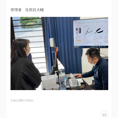
管理者 生田目大輔
天色の湯BLOG
(
60
)