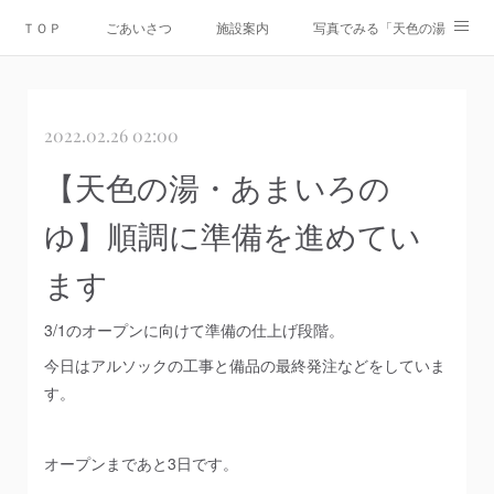
ＴＯＰ
ごあいさつ
施設案内
写真でみる「天色の湯」
Instagram
運営会社
資料ダウンロード
お問合せ
2022.02.26 02:00
情報公開
【天色の湯・あまいろの
ゆ】順調に準備を進めてい
ます
3/1のオープンに向けて準備の仕上げ段階。
今日はアルソックの工事と備品の最終発注などをしていま
す。
オープンまであと3日です。