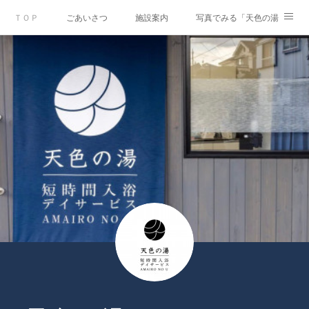
ＴＯＰ
ごあいさつ
施設案内
写真でみる「天色の湯」
Instagram
運営会社
資料ダウンロード
お問合せ
情報公開