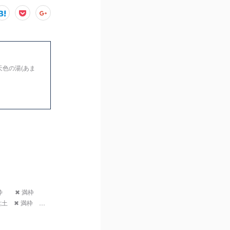
天色の湯(あま
満枠 ✖ 満枠
土 ✖ 満枠 …