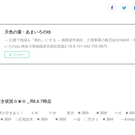
天色の湯・あまいろのゆ
～ 介護で地域を『晴れ』にする ～ 相模原市南区。介護事業の株式会社Harell・
いろのゆ) 神奈川県相模原市南区双葉2-18-8-101 042-705-9975
フォロー
き状況☆★☆＿R8.8.7時点
１枠の空きあり！ ＡＭ ＰＭ 夜月 ✖ 満枠 ✖ 満枠 ー火 ✖ 
✖ 満枠 △応相談木 ✖ 満枠 ✖ 満枠 ー金 〇空き１ ✖ 満枠 ―&nbsp;