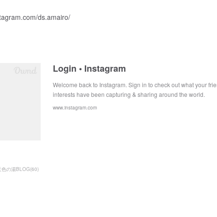
stagram.com/ds.amairo/
Login • Instagram
Welcome back to Instagram. Sign in to check out what your frie
interests have been capturing & sharing around the world.
www.instagram.com
天色の湯BLOG
(
60
)