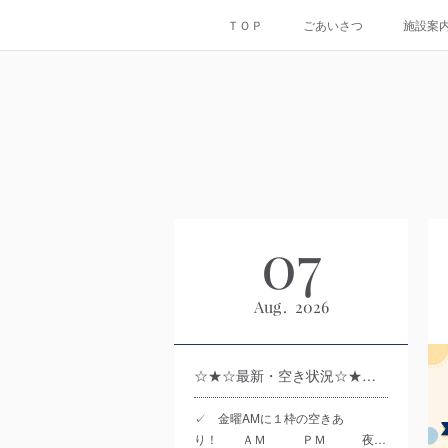
ＴＯＰ
ごあいさつ
施設案
07
Aug
2026
☆★☆最新・空き状況☆★☆＿R8.8.7時点
✓ 金曜AMに１枠の空きあ
り！ ＡＭ ＰＭ 夜…