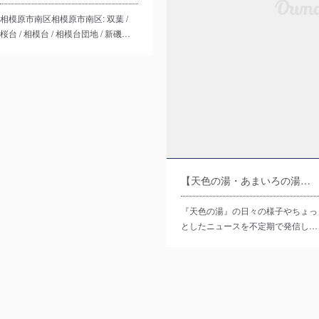
相模原市南区相模原市南区: 双葉 /
桜台 / 相模台 / 相模台団地 / 新磯…
【天色の湯・あまいろの湯】Instagram是非ご覧ください！！！
『天色の湯』の日々の様子やちょっ
としたニュースを不定期で発信し…