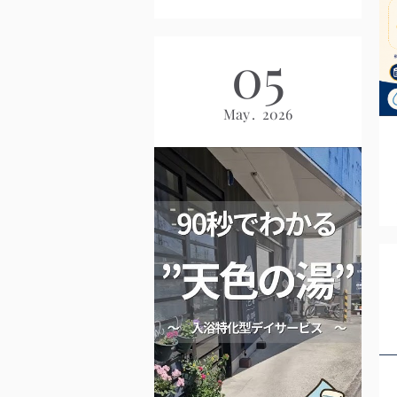
05
May
2026