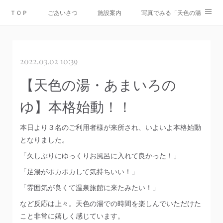
ＴＯＰ
ごあいさつ
施設案内
写真でみる「天色の湯」
Instagram
運営会社
資料ダウンロード
お問合せ
2022.03.02 10:39
情報公開
【天色の湯・あまいろの
ゆ】本格始動！！
本日より３名のご利用者様が来所され、いよいよ本格始動
となりました。
「久しぶりにゆっくりお風呂に入れて良かった！」
「足湯がポカポカして気持ちいい！」
「雰囲気が良くて温泉旅館に来たみたい！」
など反応は上々。天色の湯での時間を楽しんでいただけた
こと非常に嬉しく感じています。