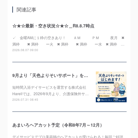
関連記事
☆★☆最新・空き状況☆★☆＿R8.8.7時点
✓ 金曜AMに１枠の空きあり！ ＡＭ ＰＭ 夜月 ✖
満枠 ✖ 満枠 ー火 ✖ 満枠 ✖ 満枠 ー水 ✖ 満枠 …
2026.08.07 09:00
9月より「天色よりそいサポート」をスタートします！
短時間入浴デイサービスを運営する株式会社
Harellでは、2026年9月より、介護保険外サ…
2026.07.31 08:45
あまいろヘアカット予定（令和8年7月～12月）
デイサービスでプロ美容師のヘアカットが受けられる！毎回ご好評