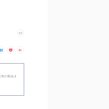
天色の湯(あま