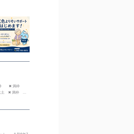
満枠 ✖ 満枠
土 ✖ 満枠 …
ト」。令和8年7