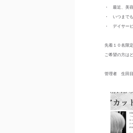
・ 最近、美
・ いつまで
・ デイサー
先着１０名限
ご希望の方は
管理者 生田