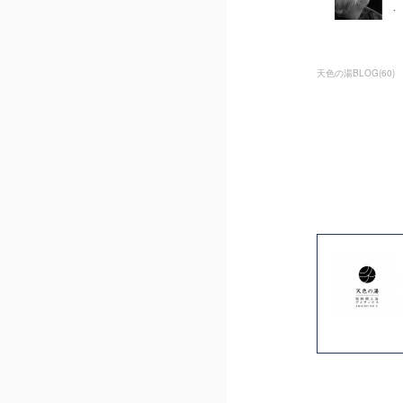
天色の湯BLOG
(
60
)