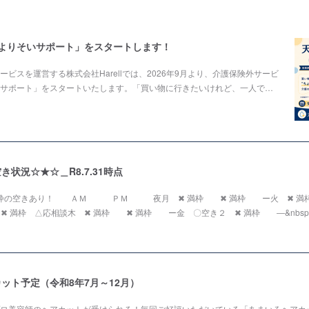
色よりそいサポート」をスタートします！
ビスを運営する株式会社Harellでは、2026年9月より、介護保険外サービ
サポート」をスタートいたします。「買い物に行きたいけれど、一人で…
状況☆★☆＿R8.7.31時点
２枠の空きあり！ ＡＭ ＰＭ 夜月 ✖ 満枠 ✖ 満枠 ー火 ✖ 
✖ 満枠 △応相談木 ✖ 満枠 ✖ 満枠 ー金 〇空き２ ✖ 満枠 ―&nbsp;
ット予定（令和8年7月～12月）
ロ美容師のヘアカットが受けられる！毎回ご好評いただいている「あまいろヘアカッ