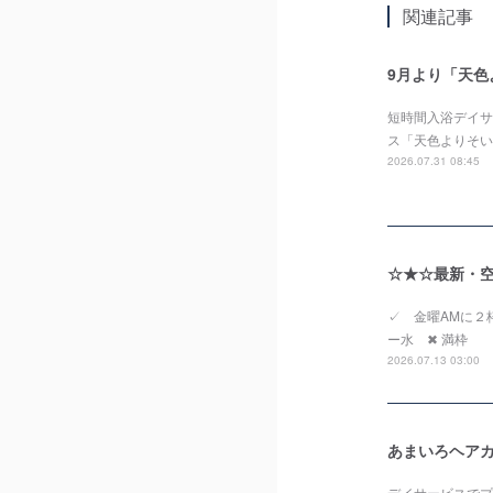
関連記事
9月より「天
短時間入浴デイサー
ス「天色よりそい
2026.07.31 08:45
☆★☆最新・空き
✓ 金曜AMに
ー水 ✖ 満枠 
2026.07.13 03:00
あまいろヘアカ
デイサービスでプ