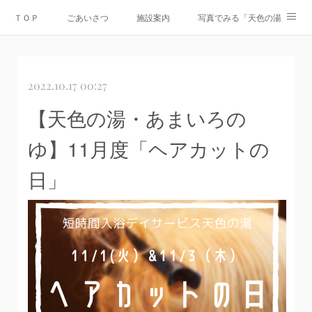
ＴＯＰ
ごあいさつ
施設案内
写真でみる「天色の湯」
Instagram
運営会社
資料ダウンロード
お問合せ
2022.10.17 00:27
情報公開
【天色の湯・あまいろの
ゆ】11月度「ヘアカットの
日」