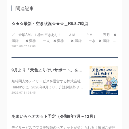
関連記事
☆★☆最新・空き状況☆★☆＿R8.8.7時点
✓ 金曜AMに１枠の空きあり！ ＡＭ ＰＭ 夜月 ✖
満枠 ✖ 満枠 ー火 ✖ 満枠 ✖ 満枠 ー水 ✖ 満枠 …
2026.08.07 09:00
9月より「天色よりそいサポート」をスタートします！
短時間入浴デイサービスを運営する株式会社
Harellでは、2026年9月より、介護保険外サ…
2026.07.31 08:45
あまいろヘアカット予定（令和8年7月～12月）
デイサービスでプロ美容師のヘアカットが受けられる！毎回ご好評