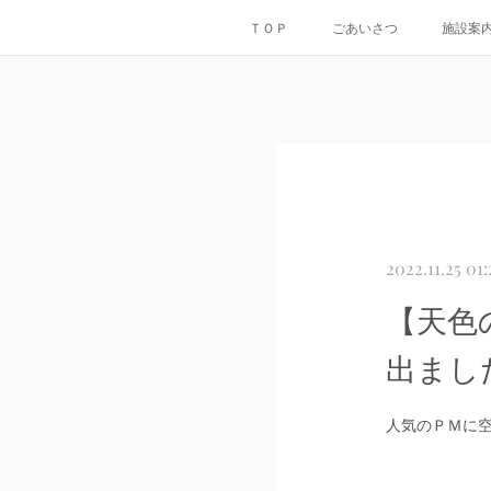
ＴＯＰ
ごあいさつ
施設案
2022.11.25 01:
【天色
出まし
人気のＰＭに