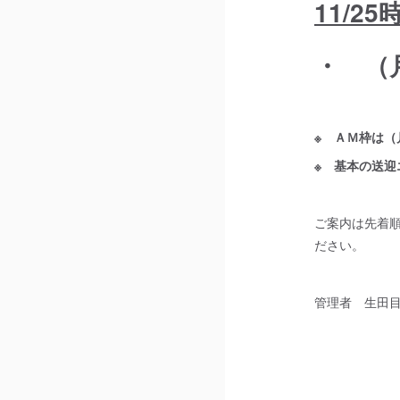
11/2
・ （
※ ＡＭ枠は
※ 基本の送
ご案内は先着
ださい。
管理者 生田