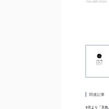
天色の湯BLOG
(
60
)
関連記事
9月より「天