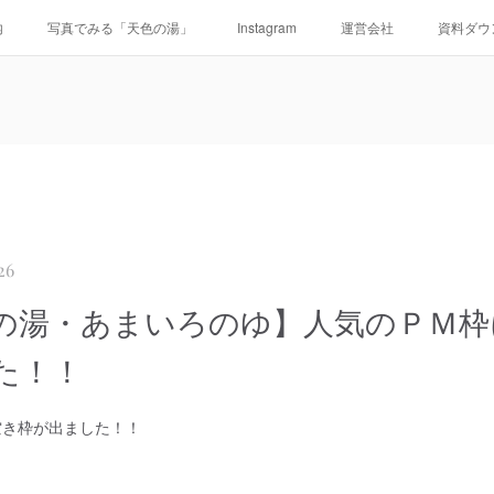
内
写真でみる「天色の湯」
Instagram
運営会社
資料ダウ
26
の湯・あまいろのゆ】人気のＰＭ枠
た！！
空き枠が出ました！！