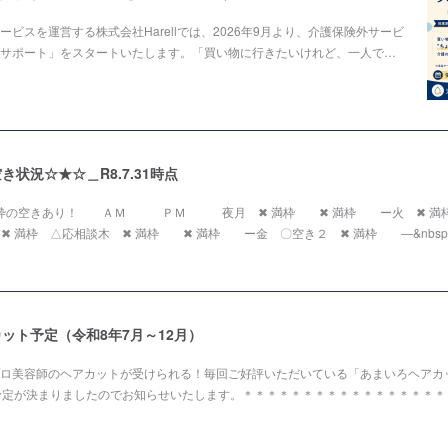
ビスを運営する株式会社Harellでは、2026年9月より、介護保険外サービ
サポート」をスタートいたします。「買い物に行きたいけれど、一人で…
状況☆★☆＿R8.7.31時点
２枠の空きあり！ ＡＭ ＰＭ 夜月 ✖ 満枠 ✖ 満枠 ー火 ✖ 
✖ 満枠 △応相談木 ✖ 満枠 ✖ 満枠 ー金 〇空き２ ✖ 満枠 ―&nbsp;
ット予定（令和8年7月～12月）
ロ美容師のヘアカットが受けられる！毎回ご好評いただいている「あまいろヘアカッ
予定が決まりましたのでお知らせいたします。＊＊＊＊＊＊＊＊＊＊＊＊＊＊＊＊＊