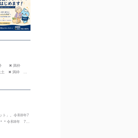
満枠 ✖ 満枠
土 ✖ 満枠 …
ト」。令和8年7
＊＊令和8年 7…