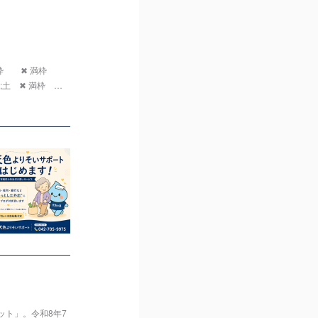
満枠 ✖ 満枠
土 ✖ 満枠 …
ト」。令和8年7