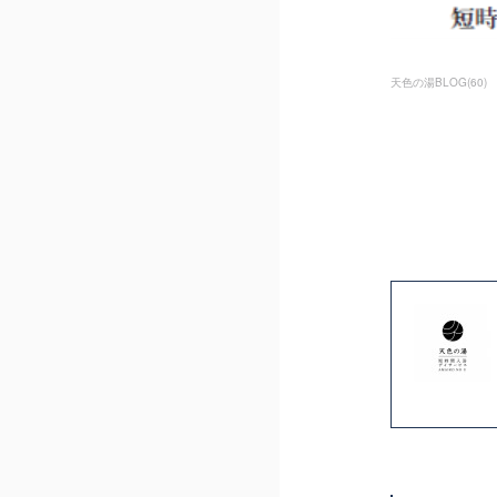
天色の湯BLOG
(
60
)