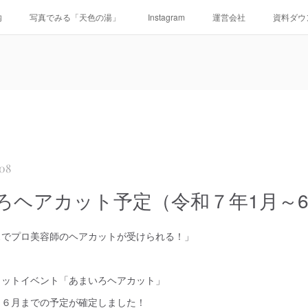
内
写真でみる「天色の湯」
Instagram
運営会社
資料ダウ
:08
ろヘアカット予定（令和７年1月～
スでプロ美容師のヘアカットが受けられる！」
カットイベント「あまいろヘアカット」
～６月までの予定が確定しました！