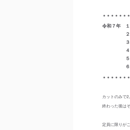
＊＊＊＊＊＊
令和７年 １/
２/５（水
３/７（金
４/６（日
５/14（
６/６（金
＊＊＊＊＊＊
カットのみで2,
終わった後は
定員に限りが