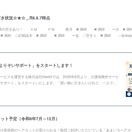
き状況☆★☆＿R8.8.7時点
１枠の空きあり！ ＡＭ ＰＭ 夜月 ✖ 満枠 ✖ 満枠 ー火 ✖ 
✖ 満枠 △応相談木 ✖ 満枠 ✖ 満枠 ー金 〇空き１ ✖ 満枠 ―&nbsp;
色よりそいサポート」をスタートします！
ビスを運営する株式会社Harellでは、2026年9月より、介護保険外サービ
サポート」をスタートいたします。「買い物に行きたいけれど、一人で…
ット予定（令和8年7月～12月）
ロ美容師のヘアカットが受けられる！毎回ご好評いただいている「あまいろヘアカッ