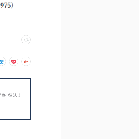
天色の湯(あま