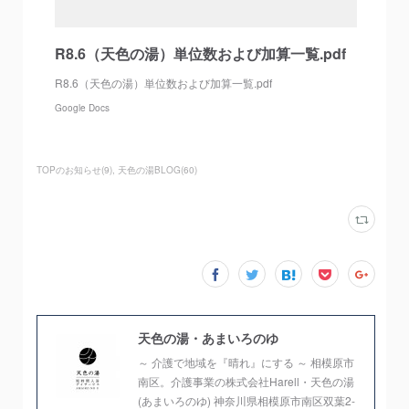
R8.6（天色の湯）単位数および加算一覧.pdf
R8.6（天色の湯）単位数および加算一覧.pdf
Google Docs
TOPのお知らせ
(
9
)
天色の湯BLOG
(
60
)
天色の湯・あまいろのゆ
～ 介護で地域を『晴れ』にする ～ 相模原市
南区。介護事業の株式会社Harell・天色の湯
(あまいろのゆ) 神奈川県相模原市南区双葉2-