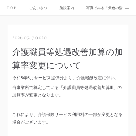
ＴＯＰ
ごあいさつ
施設案内
写真でみる「天色の湯」
Instagram
運営会社
資料ダウンロード
お問合せ
2026.05.17 01:20
情報公開
介護職員等処遇改善加算の加
算率変更について
令和8年6月サービス提供分より、介護報酬改定に伴い、
当事業所で算定している「介護職員等処遇改善加算Ⅲ」の
加算率が変更となります。
これにより、介護保険サービス利用料の一部が変更となる
場合がございます。