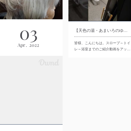
03
【天色の湯・あまいろのゆ】30秒で分かる 天色の湯 スロープ～トイレ～浴室編
皆様、こんにちは。スロープ～トイ
Apr
2022
【天色の湯・あまいろのゆ】ヘアカットの日
レ～浴室までのご紹介動画をアッ…
天色の湯は今日も元気に営業中で
す‼️先日、地元の美容師さんにお…