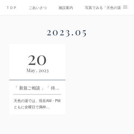
ＴＯＰ
ごあいさつ
施設案内
写真でみる「天色の湯」
Instagram
運営会社
資料ダウンロード
お問合せ
2023
.
05
情報公開
20
May
2023
「 新規ご相談 」「 待機お申込み 」 に関するお願い
天色の湯では、現在AM・PM
ともに全曜日で満枠…