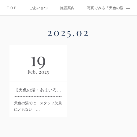
ＴＯＰ
ごあいさつ
施設案内
写真でみる「天色の湯」
Instagram
運営会社
資料ダウンロード
お問合せ
2025
.
02
情報公開
19
Feb
2025
【天色の湯・あまいろのゆ】募集！介護スタッフ
天色の湯では、スタッフ欠員
にともない、…