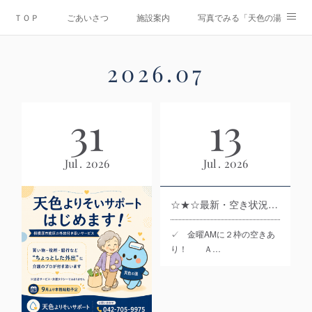
ＴＯＰ
ごあいさつ
施設案内
写真でみる「天色の湯」
Instagram
運営会社
資料ダウンロード
お問合せ
2026
.
07
情報公開
31
13
Jul
2026
Jul
2026
☆★☆最新・空き状況☆★☆＿R8.7.31時点
✓ 金曜AMに２枠の空きあ
り！ Ａ…