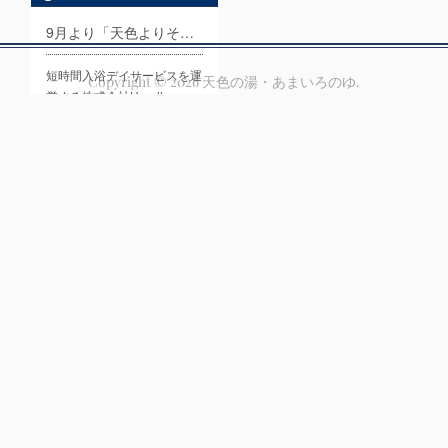
9月より「天色よりそいサポート」をスタートします！
短時間入浴デイサービスを運
Copyright ©
2026
天色の湯・あまいろのゆ
.
営する株式会社Harell…