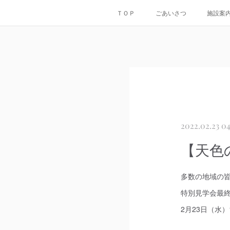
ＴＯＰ
ごあいさつ
施設案
2022.02.23 04
【天色
多数の地域の
特別見学会最
2月23日（水）10