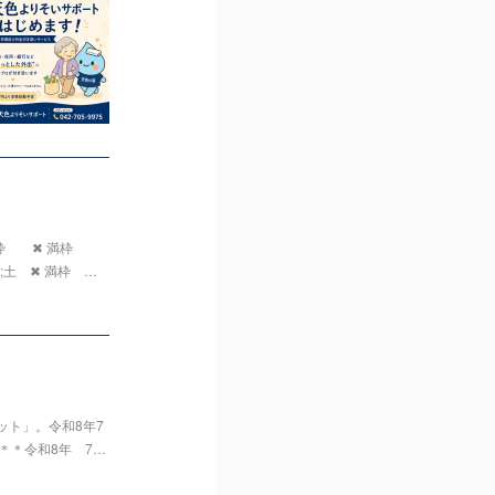
満枠 ✖ 満枠
土 ✖ 満枠 …
ト」。令和8年7
＊＊令和8年 7…