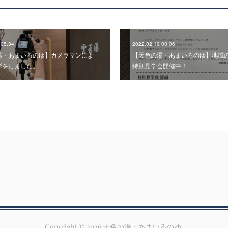
 05:34
2022.02.19 03:06
湯・あまいろのゆ】カメラマンによ
【天色の湯・あまいろのゆ】地域
影をしました。
特別見学会開催中！
Copyright ©
2026
天色の湯・あまいろのゆ
.