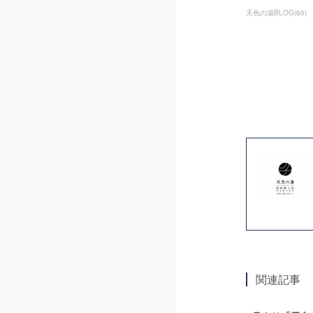
天色の湯BLOG
(
60
)
関連記事