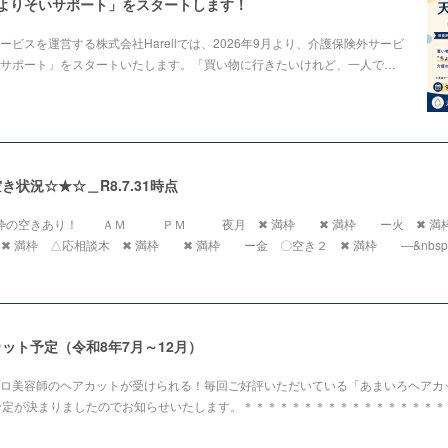
色よりそいサポート」をスタートします！
ビスを運営する株式会社Harellでは、2026年9月より、介護保険外サービ
サポート」をスタートいたします。「買い物に行きたいけれど、一人で…
状況☆★☆＿R8.7.31時点
２枠の空きあり！ ＡＭ ＰＭ 夜月 ✖ 満枠 ✖ 満枠 ー火 ✖ 
✖ 満枠 △応相談木 ✖ 満枠 ✖ 満枠 ー金 〇空き２ ✖ 満枠 ―&nbsp;
ット予定（令和8年7月～12月）
ロ美容師のヘアカットが受けられる！毎回ご好評いただいている「あまいろヘアカッ
予定が決まりましたのでお知らせいたします。＊＊＊＊＊＊＊＊＊＊＊＊＊＊＊＊＊