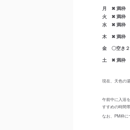
月
✖ 満
火
✖ 満
水 ✖ 満
木
✖ 満
金
〇空き
土 ✖ 満枠
現在、天色の湯
午前中に入浴
すすめの時間
なお、PM枠