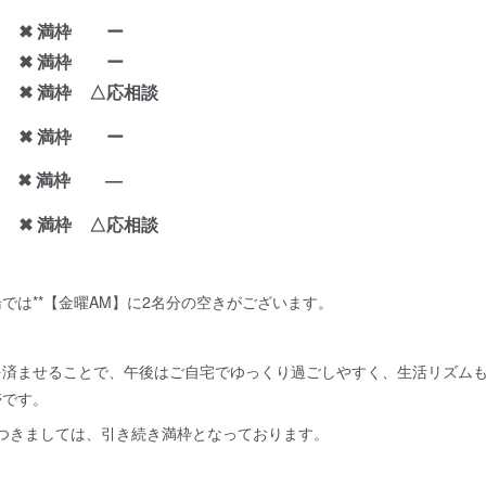
枠
✖ 満枠 ー
枠 ✖ 満枠 ー
枠
✖ 満枠 △応相談
枠 ✖ 満枠 ー
２ ✖ 満枠 ―
 ✖ 満枠 △応相談
では**【金曜AM】に2名分の空きがございます。
を済ませることで、午後はご自宅でゆっくり過ごしやすく、生活リズム
帯です。
につきましては、引き続き満枠となっております。