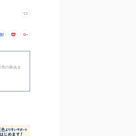
天色の湯(あま