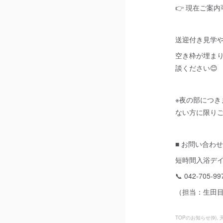
👉 現在ご案
送迎付き見学
空き枠が埋ま
談ください😊
※夜の部につ
ない方に限り
■ お問い合わせ
短時間入浴デイ
📞 042-705-99
（担当：生田
TOPのお知らせ
(
9
)